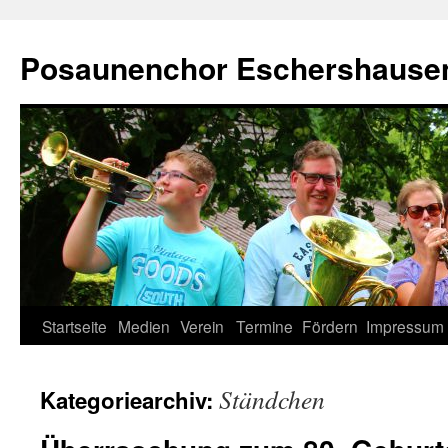
Zum
Inhalt
Posaunenchor Eschershausen
springen
Startseite
Medien
Verein
Termine
Fördern
Impressum
Ständchen
Kategoriearchiv: