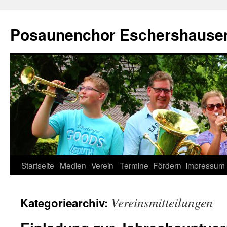
Zum
Inhalt
Posaunenchor Eschershausen
springen
Startseite
Medien
Verein
Termine
Fördern
Impressum
Vereinsmitteilungen
Kategoriearchiv: