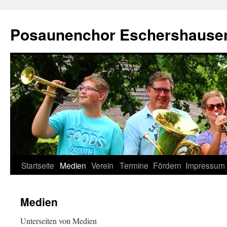
Zum
Inhalt
Posaunenchor Eschershausen
springen
Startseite
Medien
Verein
Termine
Fördern
Impressum
Medien
Unterseiten von Medien