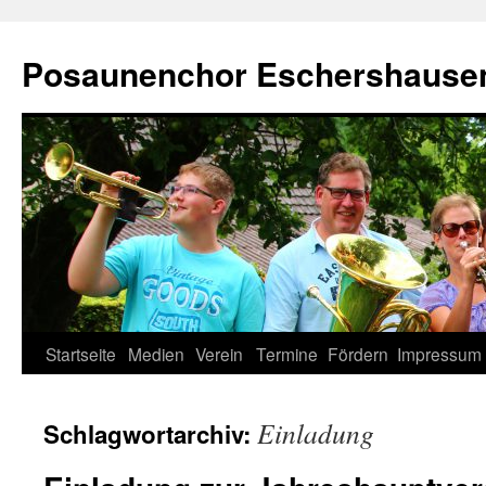
Zum
Inhalt
Posaunenchor Eschershausen
springen
Startseite
Medien
Verein
Termine
Fördern
Impressum
Einladung
Schlagwortarchiv: